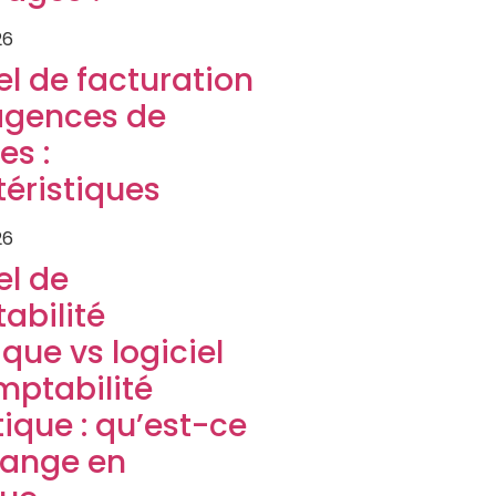
26
el de facturation
agences de
es :
éristiques
26
el de
abilité
que vs logiciel
mptabilité
tique : qu’est-ce
hange en