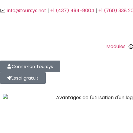
✉️
info@toursys.net
|
+1 (437) 494-8004
|
+1 (760) 338 2
Modules
Connexion Toursys
Essai gratuit