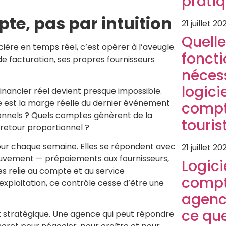
prati
te, pas par intuition
21 juillet 20
Quelle
cière en temps réel, c’est opérer à l’aveugle.
foncti
 facturation, ses propres fournisseurs
néces
logici
inancier réel devient presque impossible.
e est la marge réelle du dernier événement
compt
ionnels ? Quels comptes génèrent de la
touris
retour proportionnel ?
our chaque semaine. Elles se répondent avec
21 juillet 20
vement — prépaiements aux fournisseurs,
Logici
es relie au compte et au service
compt
exploitation, ce contrôle cesse d’être une
agenc
ce que
st stratégique. Une agence qui peut répondre