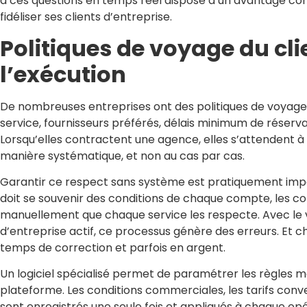
à ces questions en temps réel dispose d’un avantage con
fidéliser ses clients d’entreprise.
Politiques de voyage du cli
l’exécution
De nombreuses entreprises ont des politiques de voyage dé
service, fournisseurs préférés, délais minimum de réserva
Lorsqu’elles contractent une agence, elles s’attendent à
manière systématique, et non au cas par cas.
Garantir ce respect sans système est pratiquement imposs
doit se souvenir des conditions de chaque compte, les c
manuellement que chaque service les respecte. Avec le 
d’entreprise actif, ce processus génère des erreurs. Et ch
temps de correction et parfois en argent.
Un logiciel spécialisé permet de paramétrer les règles m
plateforme. Les conditions commerciales, les tarifs conv
sont enregistrés une seule fois et appliqués à chaque opé