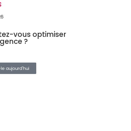
s
26
URISTIQUE
tez-vous optimiser
agence ?
ervations, clients et fournisseurs
eule plateforme. Essayez-le
le aujourd'hui