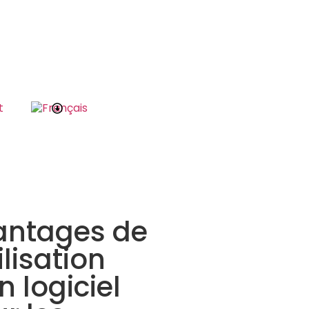
t
antages de
tilisation
n logiciel