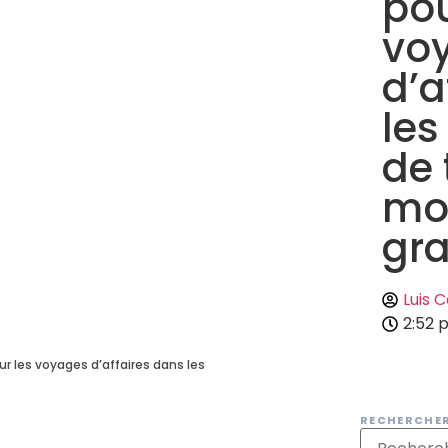
pou
vo
d’a
les
de 
mo
gr
Luis 
2:52 
our les voyages d’affaires dans les
RECHERCHE