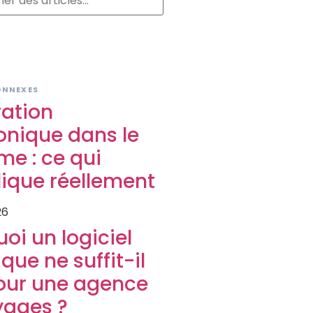
S
ONNEXES
ration
onique dans le
me : ce qui
ique réellement
26
oi un logiciel
que ne suffit-il
our une agence
yages ?