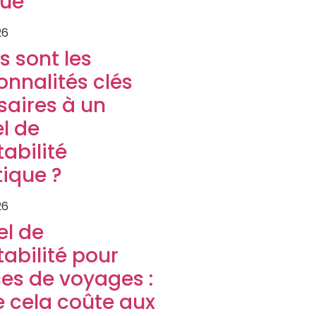
que
26
s sont les
onnalités clés
saires à un
el de
abilité
tique ?
26
el de
abilité pour
es de voyages :
 cela coûte aux