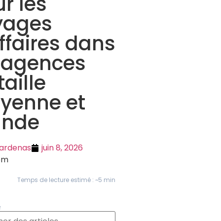
r les
yages
ffaires dans
 agences
taille
yenne et
ande
Cardenas
juin 8, 2026
pm
Temps de lecture estimé : ~5 min
R