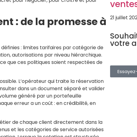
cret pour négocier, pour croître et pour
vente
21 juillet 20
ent : de la promesse à
LOGICIEL TO
Souhai
votre 
finies : limites tarifaires par catégorie de
Gérez vos rés
tion, autorisations par niveau hiérarchique.
depuis une s
 ce que ces politiques soient respectées de
gratuitement.
Essayez-
ible. L’opérateur qui traite la réservation
onsulter dans un document séparé et valider
volume généré par un portefeuille
aque erreur a un coût : en crédibilité, en
étier de chaque client directement dans la
enus et les catégories de service autorisées
ration. Lorsque la cotation est structurée