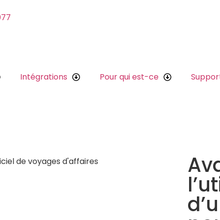
077
Intégrations
Pour qui est-ce
Suppor
Av
l’u
d’u