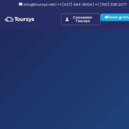
info@toursys.net
|
+1 (437) 494-8004
|
+1 (760) 338 2077
Essai grat
Connexion
Toursys