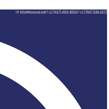
✉️
info@toursys.net
|
+1 (437) 494-8004
|
+1 (760) 338 2077