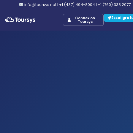
info@toursys.net
|
+1 (437) 494-8004
|
+1 (760) 338 2077
Essai grat
Connexion
Toursys