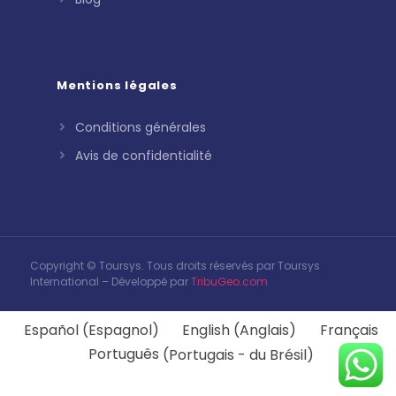
Mentions légales
Conditions générales
Avis de confidentialité
Copyright © Toursys. Tous droits réservés par Toursys
International – Développé par
TribuGeo.com
Español
(
Espagnol
)
English
(
Anglais
)
Français
Português
(
Portugais - du Brésil
)