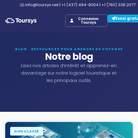
✉️
info@toursys.net
|
+1 (437) 494-8004
|
+1 (760) 338 2077
Essai grat
Connexion
Toursys
BLOG · RESSOURCES POUR AGENCES DE VOYAGES
Notre blog
Lisez nos articles d’intérêt et apprenez-en
davantage sur notre logiciel touristique et
les principaux outils.
NON CLASSÉ