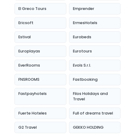
El Greco Tours
Emprender
Ericsoft
ErmesHotels
Estival
Eurobeds
Europlayas
Eurotours
EverRooms
Evols S.r.l.
FNSROOMS
Fastbooking
Fastpayhotels
Filos Holidays and
Travel
Fuerte Hoteles
Full of dreams travel
G2 Travel
GEKKO HOLDING