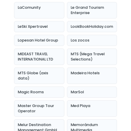
LaComunity
Le Grand Tourism
Enterprise
LeSki Xpertravel
LookBookHoliday.com
Lopesan Hotel Group
Los zocos
MIDEAST TRAVEL
MTS (Mega Travel
INTERNATIONAL LTD
Selections)
MTS Globe (axis
Madeira Hotels
data)
Magic Rooms
MarSol
Master Group Tour
Med Playa
Operator
Melur Destination
Memorándum
Management GmbH
Multimedia