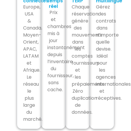
connectés
temps
l’ERP
multilingue
réel
Europe,
Chaque
Gérez
Prix
USA
réservation
des
et
&
génère
contrats
chambres
Canada,
des
dans
mis à
Moyen-
mouvements
n’importe
jour
Orient,
dans
quelle
instantanément
APAC,
les
devise.
depuis
LATAM
comptes
Idéal
l’inventaire
et
fournisseurs
pour
du
Afrique.
et
les
fournisseur,
Le
les
agences
sans
réseau
prépaiements.
internationales
cache.
le
Zéro
et
plus
duplication
réceptives.
large
de
du
données.
marché.