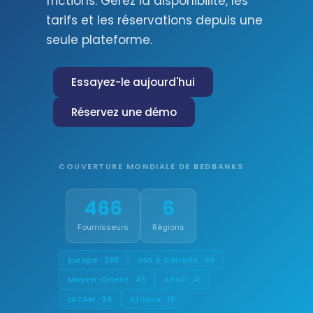
frictions. Gérez la disponibilité, les
tarifs et les réservations depuis une
seule plateforme.
Essayez-le aujourd'hui
Réservez une démo
COUVERTURE MONDIALE DE BEDBANKS
466
6
Fournisseurs
Régions
Europe · 285
USA & Canada · 46
Moyen-Orient · 45
APAC · 41
LATAM · 34
Afrique · 15