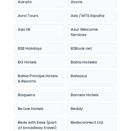
Avirato
Avoris
Avra Tours
Axis / MTS España
Axis UK
Azur Welcome
Services
B2B Holidays
B2Book.net
BG Hotels
Bahia Hoteles
Bahia Principe Hotels
Bahiazul
& Resorts
Baqueira
Barcelo Hotels
Be Live Hotels
Beddy
Beds with Ease (part
Bedsconnect Ltd.
of broadway travel)