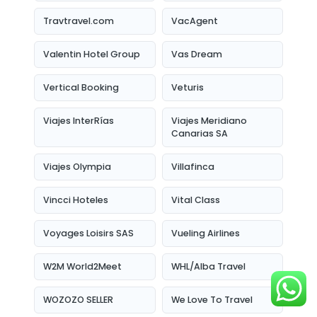
Travtravel.com
VacAgent
Valentin Hotel Group
Vas Dream
Vertical Booking
Veturis
Viajes InterRías
Viajes Meridiano
Canarias SA
Viajes Olympia
Villafinca
Vincci Hoteles
Vital Class
Voyages Loisirs SAS
Vueling Airlines
W2M World2Meet
WHL/Alba Travel
WOZOZO SELLER
We Love To Travel