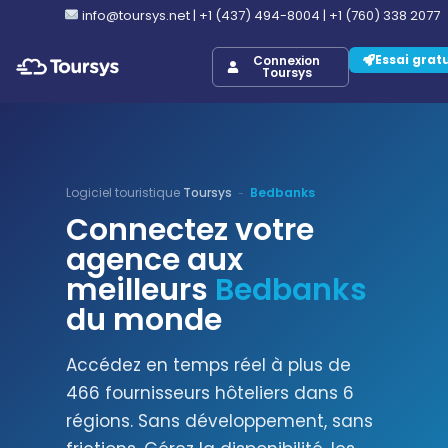
info@toursys.net
|
+1 (437) 494-8004
|
+1 (760) 338 2077
Essai grat
Connexion
Toursys
Logiciel touristique
Toursys
Bedbanks
-
Connectez votre
agence aux
meilleurs
Bedbanks
du monde
Accédez en temps réel à plus de
466 fournisseurs hôteliers dans 6
régions. Sans développement, sans