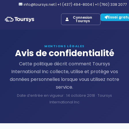
info@toursys.net
|
+1 (437) 494-8004
|
+1 (760) 338 2077
Essai grat
Connexion
Toursys
MENTIONS LÉGALES
Avis de confidentialité
Cette politique décrit comment Toursys
International Inc collecte, utilise et protège vos
données personnelles lorsque vous utilisez notre
service.
Date d’entrée en vigueur : 14 octobre 2018 · Toursys
International Inc