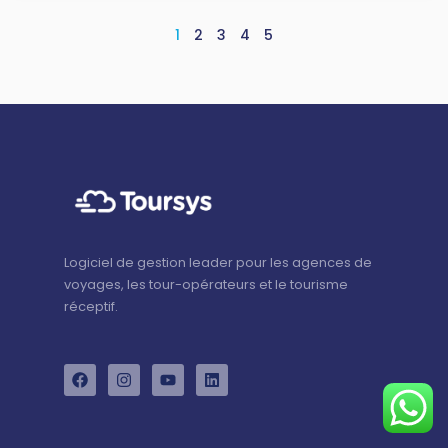
1
2
3
4
5
Logiciel de gestion leader pour les agences de
voyages, les tour-opérateurs et le tourisme
réceptif.