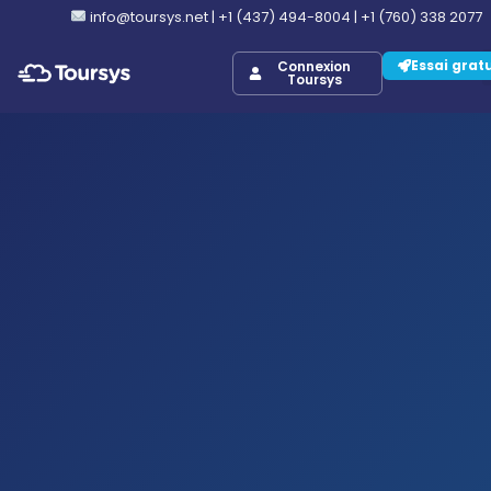
info@toursys.net
|
+1 (437) 494-8004
|
+1 (760) 338 2077
Essai grat
Connexion
Toursys