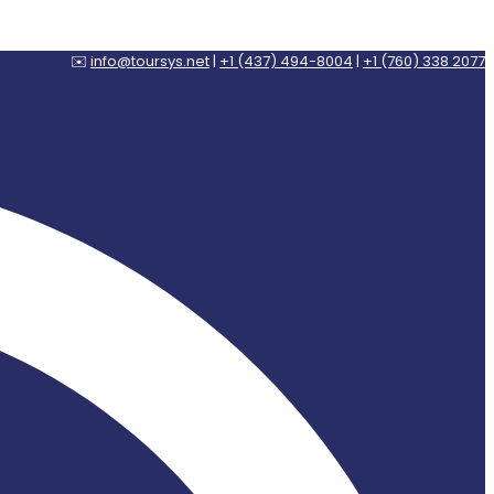
✉️
info@toursys.net
|
+1 (437) 494-8004
|
+1 (760) 338 2077