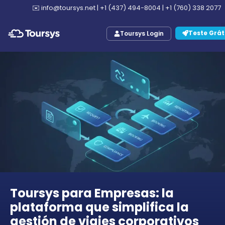
✉️
info@toursys.net
|
+1 (437) 494-8004
|
+1 (760) 338 2077
Teste Grát
Toursys Login
Toursys para Empresas: la
plataforma que simplifica la
gestión de viajes corporativos