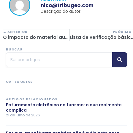
ESCRITO POR
nico@tribugeo.com
Descrição do autor.
← ANTERIOR
PRÓXIMO
O impacto do material audiovisual na venda de ofertas turísticas
Lista de verificação básica para escolher o teu softwar
BUSCAR
CATEGORIAS
ARTIGOS RELACIONADOS
Faturamento eletrônico no turismo: o que realmente
complica
21 de julho de 2026