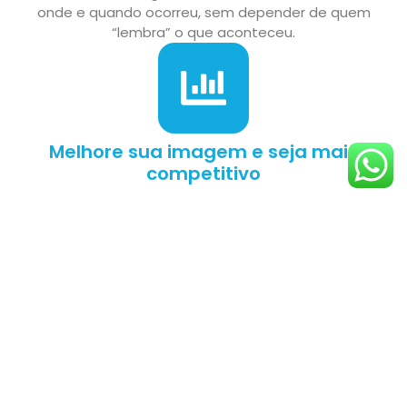
onde e quando ocorreu, sem depender de quem
“lembra” o que aconteceu.
Melhore sua imagem e seja mais
competitivo
Seus clientes recebem cotações visuais com
itinerários detalhados e documentos no idioma de
sua preferência. A primeira impressão faz parte do
fechamento.
Solicite uma demonstração
e potencialize o
crescimento da sua
agência