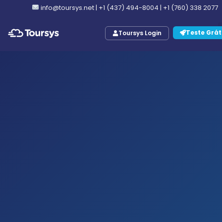
info@toursys.net
|
+1 (437) 494-8004
|
+1 (760) 338 2077
Teste Grát
Toursys Login