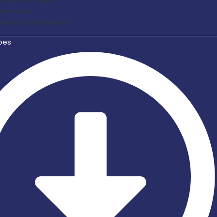
nistrativo
rama de faturamento
ões