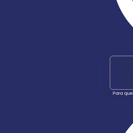
Bedbank
Forneced
Locador
Gatewa
Para qu