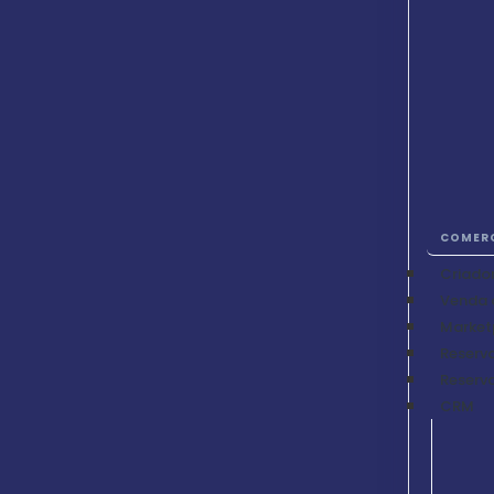
COMERC
Criador
Venda 
Market
Reserva
Reserva
CRM