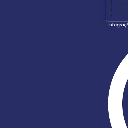
Admi
Prog
Integraç