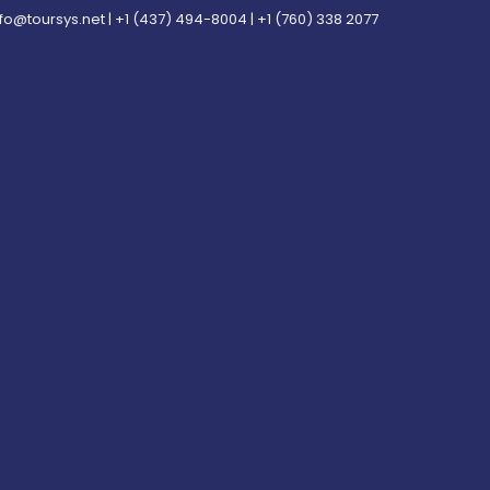
nfo@toursys.net
|
+1 (437) 494-8004
|
+1 (760) 338 2077