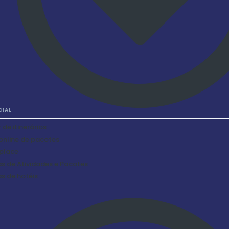
IAL
 de itinerários
online de pacotes
place
s de Atividades e Pacotes
s de hotéis