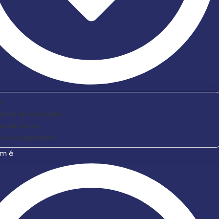
s
ores de atividades
as de carros
ys de pagamento
em é