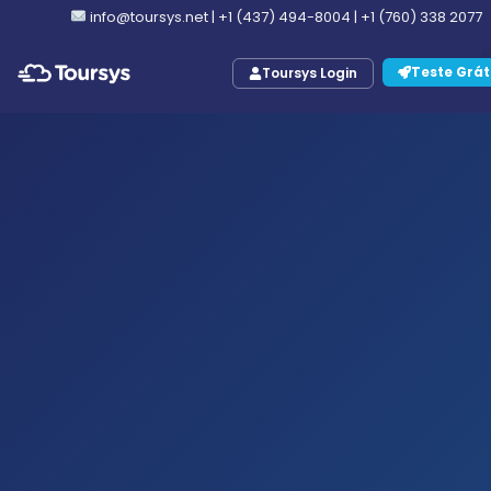
info@toursys.net
|
+1 (437) 494-8004
|
+1 (760) 338 2077
Teste Grát
Toursys Login