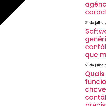
agênc
caract
21 de julho
Softw
genéri
contáb
que m
21 de julho
Quais
funci
chave
contá
precis