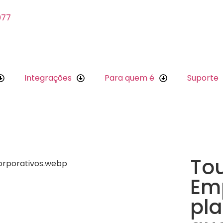
077
Integrações
Para quem é
Suporte
Tou
Emp
pl