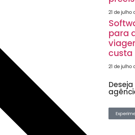
21 de julho
Softw
para 
viagen
custa
21 de julho
SOFTWARE T
Deseja 
agênci
Gerencie res
uma única pla
Experim