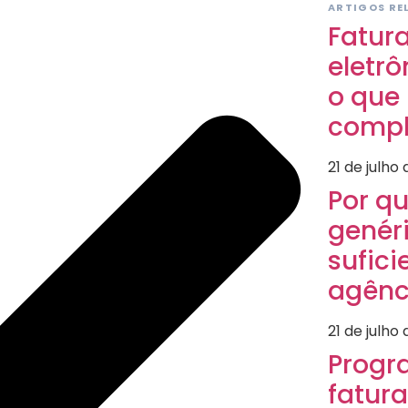
ARTIGOS RE
Fatur
eletrô
o que
compl
21 de julho
Por q
genér
sufic
agênc
21 de julho
Progr
fatur