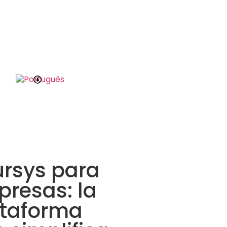
rsys para
resas: la
ataforma