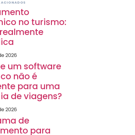
LACIONADOS
amento
nico no turismo:
 realmente
ica
 de 2026
ue um software
ico não é
iente para uma
ia de viagens?
 de 2026
ama de
amento para