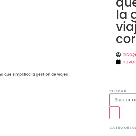
que
la 
via
cor
nico
novem
 que simplifica la gestión de viajes
BUSCAR
CATEGORIA