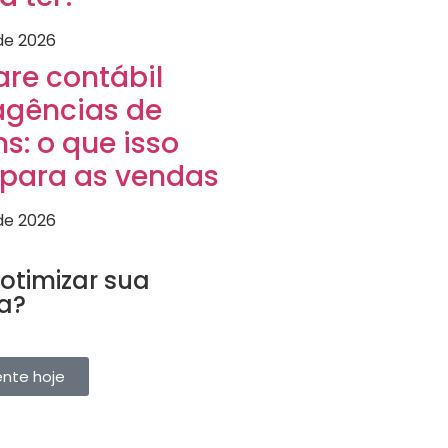
 de 2026
are contábil
agências de
s: o que isso
 para as vendas
 de 2026
URÍSTICO
otimizar sua
a?
ervas, clientes e fornecedores em
taforma. Teste grátis.
ente hoje