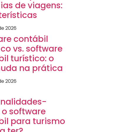
ias de viagens:
erísticas
 de 2026
are contábil
co vs. software
il turístico: o
uda na prática
 de 2026
onalidades-
 o software
bil para turismo
a ter?