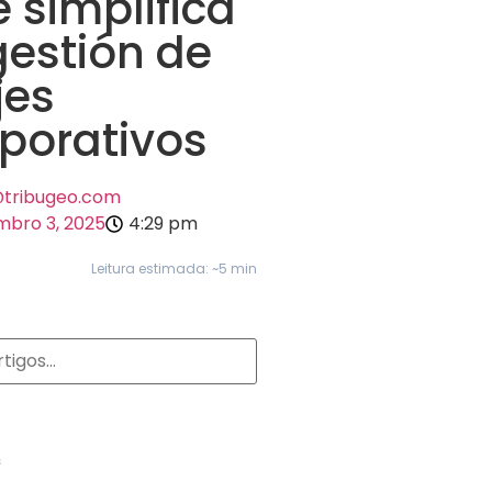
 simplifica
gestión de
jes
porativos
@tribugeo.com
bro 3, 2025
4:29 pm
Leitura estimada: ~5 min
S