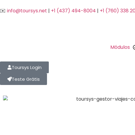
✉️
info@toursys.net
|
+1 (437) 494-8004
|
+1 (760) 338 2
Módulos
Toursys Login
Teste Grátis