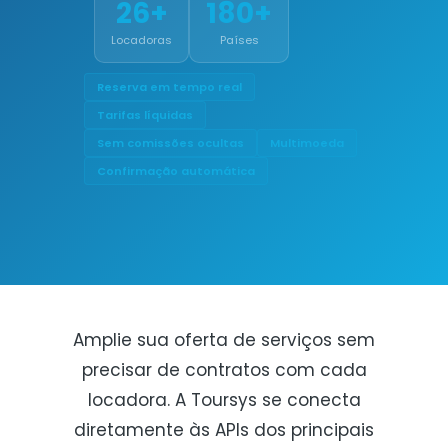
26+
180+
Locadoras
Países
Reserva em tempo real
Tarifas líquidas
Sem comissões ocultas
Multimoeda
Confirmação automática
Amplie sua oferta de serviços sem
precisar de contratos com cada
locadora. A Toursys se conecta
diretamente às APIs dos principais