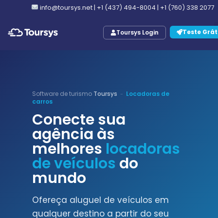
info@toursys.net
|
+1 (437) 494-8004
|
+1 (760) 338 2077
Teste Grát
Toursys Login
Software de turismo
Toursys
Locadoras de
-
carros
Conecte sua
agência às
melhores
locadoras
de veículos
do
mundo
Ofereça aluguel de veículos em
qualquer destino a partir do seu