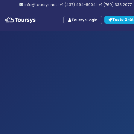
info@toursys.net
|
+1 (437) 494-8004
|
+1 (760) 338 2077
Teste Grát
Toursys Login