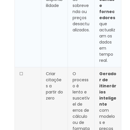
ilidade
sobreve
e
nda ou
fornec
preços
edores
desactu
que
alizados.
actualiz
am os
dados
em
tempo
real.
☐
Criar
O
Gerado
citaçõe
process
r de
s a
o é
itinerár
partir do
lento e
ios
zero
suscetív
intelige
el de
nte
erros de
com
cálculo
modelo
ou de
s e
formata
preços