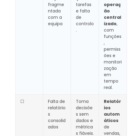
fragme
tarefas
operaç
ntada
e falta
ão
com a
de
central
equipa
controlo
izado
,
.
com
funções
,
permiss
ões e
monitori
zação
em
tempo
real.
☐
Falta de
Toma
Relatór
relatório
decisõe
ios
s
s sem
autom
consolid
dados e
áticos
ados
métrica
de
s fiáveis.
vendas,