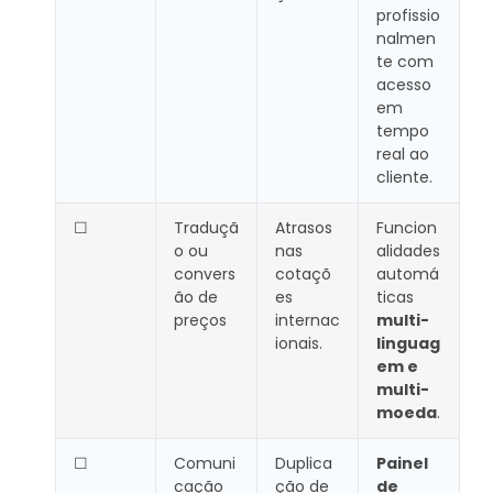
profissio
nalmen
te com
acesso
em
tempo
real ao
cliente.
☐
Traduçã
Atrasos
Funcion
o ou
nas
alidades
convers
cotaçõ
automá
ão de
es
ticas
preços
internac
multi-
ionais.
linguag
em e
multi-
moeda
.
☐
Comuni
Duplica
Painel
cação
ção de
de