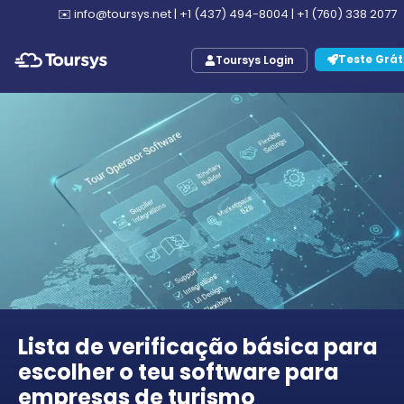
✉️
info@toursys.net
|
+1 (437) 494-8004
|
+1 (760) 338 2077
Teste Grát
Toursys Login
Lista de verificação básica para
escolher o teu software para
empresas de turismo