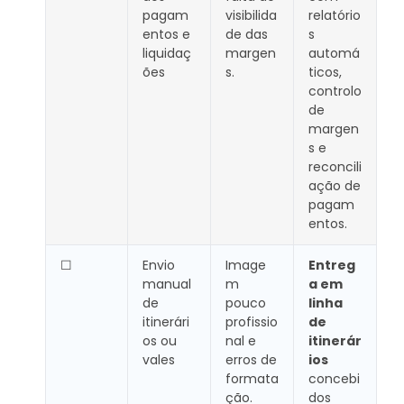
pagam
visibilida
relatório
entos e
de das
s
liquidaç
margen
automá
ões
s.
ticos,
controlo
de
margen
s e
reconcili
ação de
pagam
entos.
☐
Envio
Image
Entreg
manual
m
a em
de
pouco
linha
itinerári
profissio
de
os ou
nal e
itinerár
vales
erros de
ios
formata
concebi
ção.
dos