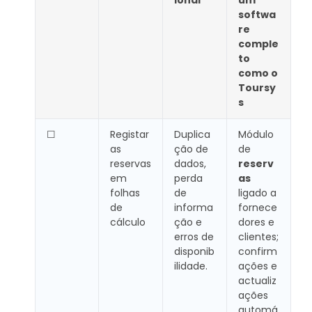
ional
um
softwa
re
comple
to
como o
Toursy
s
☐
Registar
Duplica
Módulo
as
ção de
de
reservas
dados,
reserv
em
perda
as
folhas
de
ligado a
de
informa
fornece
cálculo
ção e
dores e
erros de
clientes;
disponib
confirm
ilidade.
ações e
actualiz
ações
automá