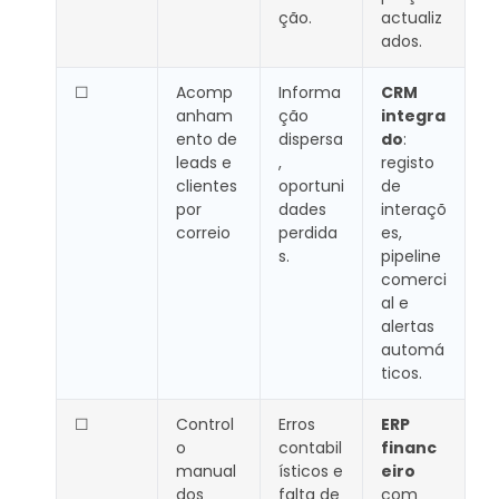
ção.
actualiz
ados.
☐
Acomp
Informa
CRM
anham
ção
integra
ento de
dispersa
do
:
leads e
,
registo
clientes
oportuni
de
por
dades
interaçõ
correio
perdida
es,
s.
pipeline
comerci
al e
alertas
automá
ticos.
☐
Control
Erros
ERP
o
contabil
financ
manual
ísticos e
eiro
dos
falta de
com