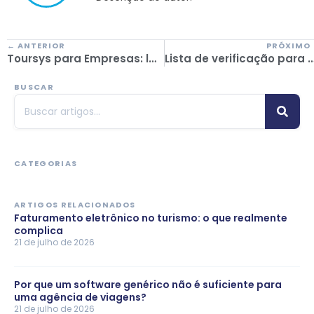
← ANTERIOR
PRÓXIMO
Toursys para Empresas: la plataforma que simplifica la gestión de viajes corporativos
Lista de verificação para escolher o melhor gestor de viagens de negócios e profissionalizar
BUSCAR
CATEGORIAS
ARTIGOS RELACIONADOS
Faturamento eletrônico no turismo: o que realmente
complica
21 de julho de 2026
Por que um software genérico não é suficiente para
uma agência de viagens?
21 de julho de 2026