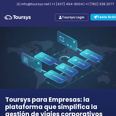
✉️
info@toursys.net
|
+1 (437) 494-8004
|
+1 (760) 338 2077
Teste Grát
Toursys Login
Toursys para Empresas: la
plataforma que simplifica la
gestión de viajes corporativos