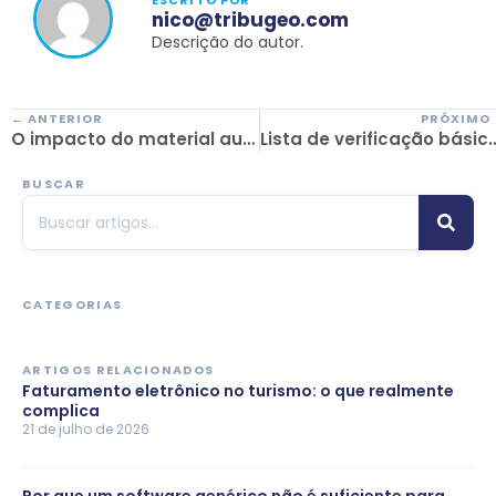
ESCRITO POR
nico@tribugeo.com
Descrição do autor.
← ANTERIOR
PRÓXIMO
O impacto do material audiovisual na venda de ofertas turísticas
Lista de verificação básica para escolher o teu softwar
BUSCAR
CATEGORIAS
ARTIGOS RELACIONADOS
Faturamento eletrônico no turismo: o que realmente
complica
21 de julho de 2026