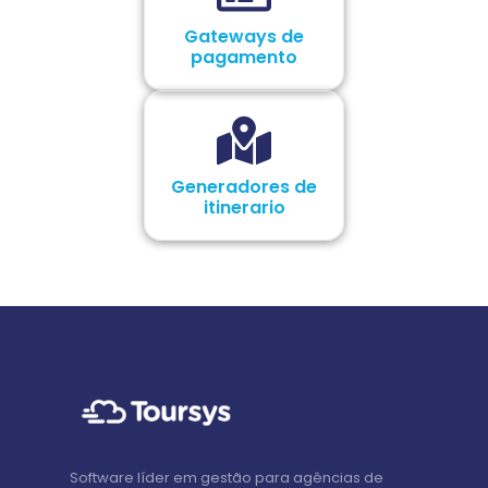
Gateways de
pagamento
Generadores de
itinerario
Software líder em gestão para agências de