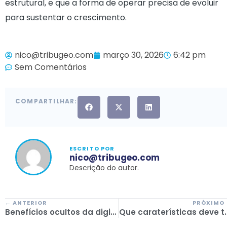
estrutural, e que a forma de operar precisa de evoluir
para sustentar o crescimento.
nico@tribugeo.com
março 30, 2026
6:42 pm
Sem Comentários
COMPARTILHAR:
ESCRITO POR
nico@tribugeo.com
Descrição do autor.
← ANTERIOR
PRÓXIMO
Benefícios ocultos da digitalização da administração das agências de viagens
Que caraterísticas deve ter um soft