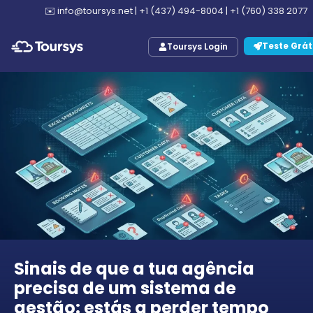
✉️
info@toursys.net
|
+1 (437) 494-8004
|
+1 (760) 338 2077
Teste Grát
Toursys Login
Sinais de que a tua agência
precisa de um sistema de
gestão: estás a perder tempo