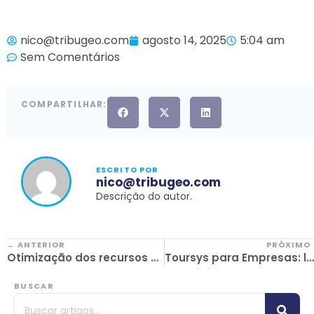
nico@tribugeo.com
agosto 14, 2025
5:04 am
Sem Comentários
COMPARTILHAR:
ESCRITO POR
nico@tribugeo.com
Descrição do autor.
← ANTERIOR
PRÓXIMO
Otimização dos recursos humanos em uma agência de turismo
Toursys para Empresas: la plataforma que simplifica la gestión de viajes corporativos
BUSCAR