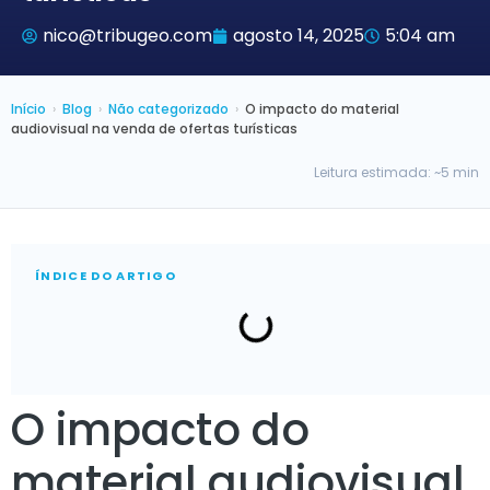
nico@tribugeo.com
agosto 14, 2025
5:04 am
Início
›
Blog
›
Não categorizado
›
O impacto do material
audiovisual na venda de ofertas turísticas
Leitura estimada: ~5 min
ÍNDICE DO ARTIGO
O impacto do
material audiovisual