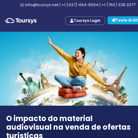
✉️
info@toursys.net
|
+1 (437) 494-8004
|
+1 (760) 338 2077
Teste Grát
Toursys Login
O impacto do material
audiovisual na venda de ofertas
turísticas