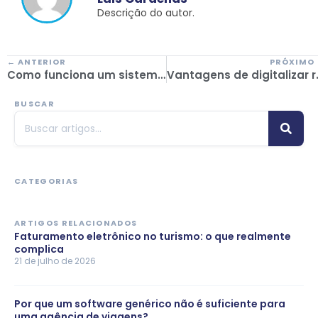
Descrição do autor.
← ANTERIOR
PRÓXIMO
Como funciona um sistema de reservas de viagens?
Vantagens de digit
BUSCAR
CATEGORIAS
ARTIGOS RELACIONADOS
Faturamento eletrônico no turismo: o que realmente
complica
21 de julho de 2026
Por que um software genérico não é suficiente para
uma agência de viagens?