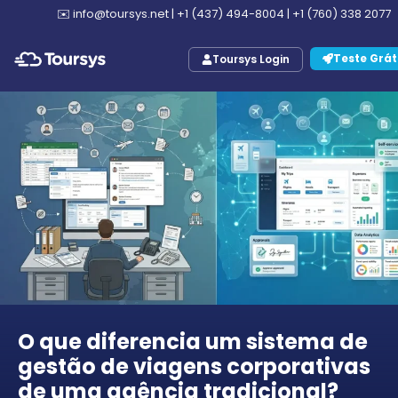
✉️
info@toursys.net
|
+1 (437) 494-8004
|
+1 (760) 338 2077
Teste Grát
Toursys Login
O que diferencia um sistema de
gestão de viagens corporativas
de uma agência tradicional?