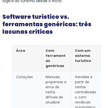
lógica do turismo desde o início.
Software turístico vs.
ferramentas genéricas: três
lacunas críticas
Área
Com
Com um
ferrament
sistema
as
turístico
genéricas
Cotações
Manuais,
Geradas a
propensas a
partir de
erros de
tarifas
tarifa,
centralizada
difíceis de
s, com
atualizar
recálculo
automático