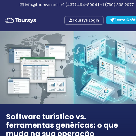
✉️
info@toursys.net
|
+1 (437) 494-8004
|
+1 (760) 338 2077
Teste Grát
Toursys Login
Software turístico vs.
ferramentas genéricas: o que
muda na sua operação