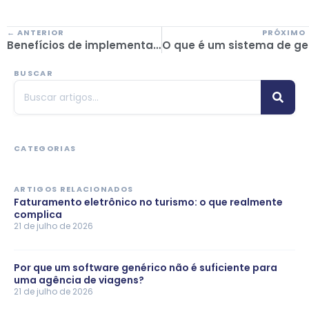
← ANTERIOR
PRÓXIMO
Benefícios de implementar um sistema para operadores turísticos
O que é um 
BUSCAR
CATEGORIAS
ARTIGOS RELACIONADOS
Faturamento eletrônico no turismo: o que realmente
complica
21 de julho de 2026
Por que um software genérico não é suficiente para
uma agência de viagens?
21 de julho de 2026