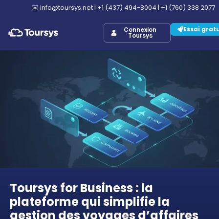
✉️
info@toursys.net
|
+1 (437) 494-8004
|
+1 (760) 338 2077
Essai grat
Connexion
Toursys
Toursys for Business : la
plateforme qui simplifie la
gestion des voyages d’affaires