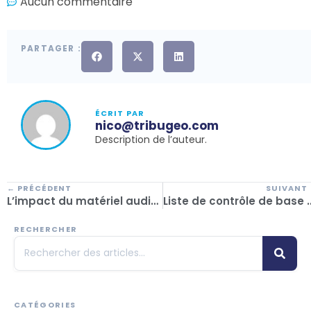
Aucun commentaire
PARTAGER :
ÉCRIT PAR
nico@tribugeo.com
Description de l’auteur.
← PRÉCÉDENT
SUIVANT
L’impact du matériel audiovisuel sur la vente d’offres touristiques
Liste de contrôle de base pour le choix de votre
RECHERCHER
CATÉGORIES