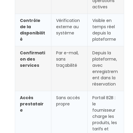
opérations
actives
Contrôle
Vérification
Visible en
de la
externe au
temps réel
disponibilit
système
depuis la
é
plateforme
Confirmati
Par e-mail,
Depuis la
on des
sans
plateforme,
services
traçabilité
avec
enregistrem
ent dans la
réservation
Accès
Sans accès
Portail B2B :
prestatair
propre
le
e
fournisseur
charge les
produits, les
tarifs et