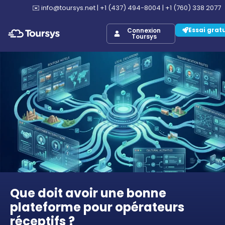
✉️
info@toursys.net
|
+1 (437) 494-8004
|
+1 (760) 338 2077
Essai grat
Connexion
Toursys
Que doit avoir une bonne
plateforme pour opérateurs
réceptifs ?