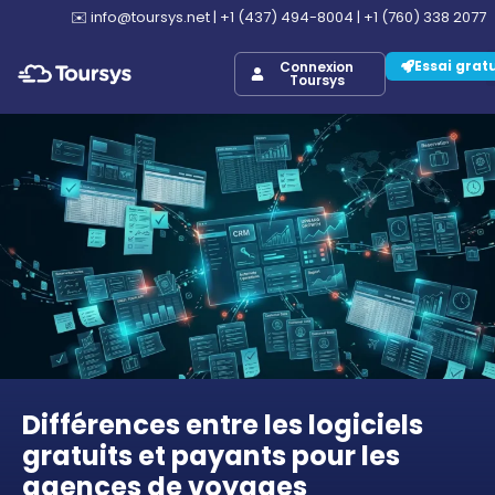
✉️
info@toursys.net
|
+1 (437) 494-8004
|
+1 (760) 338 2077
Essai grat
Connexion
Toursys
Différences entre les logiciels
gratuits et payants pour les
agences de voyages