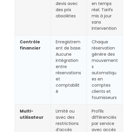
devis avec
en temps
des prix
réel. Tarifs
obsolètes
mis à jour
sans
intervention
Contrôle
Enregistrem
Chaque
financier
ent de base.
réservation
Aucune
génère des
intégration
mouvement
entre
s
réservations
automatiqu
et
es en
comptabilit
comptes
é
clients et
fournisseurs
Multi-
Limité ou
Profils
utilisateur
avec des
différenciés
restrictions
par service
d’accès
avec accès