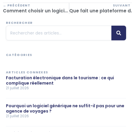
← PRÉCÉDENT
SUIVANT
Comment choisir un logiciel adapté à votre agence de voyages
Que fait une plateforme de tourism
RECHERCHER
CATÉGORIES
ARTICLES CONNEXES
Facturation électronique dans le tourisme : ce qui
complique réellement
21 juillet 2026
Pourquoi un logiciel générique ne suffit-il pas pour une
agence de voyages ?
21 juillet 2026