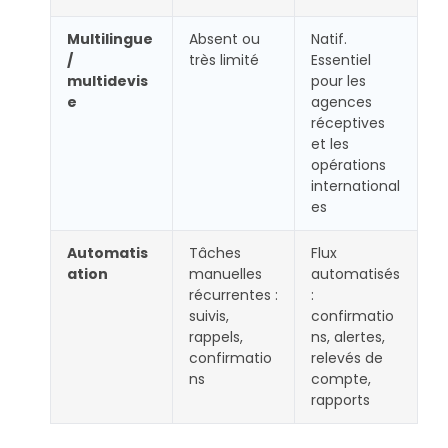
Multilingue
Absent ou
Natif.
/
très limité
Essentiel
multidevis
pour les
e
agences
réceptives
et les
opérations
international
es
Automatis
Tâches
Flux
ation
manuelles
automatisés
récurrentes :
:
suivis,
confirmatio
rappels,
ns, alertes,
confirmatio
relevés de
ns
compte,
rapports