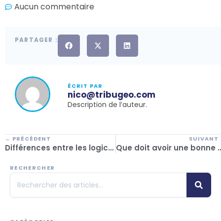
Aucun commentaire
PARTAGER :
ÉCRIT PAR
nico@tribugeo.com
Description de l’auteur.
← PRÉCÉDENT
SUIVANT
Différences entre les logiciels gratuits et payants pour les agences de voyages
Que doit avoir une bonne plateforme pour o
RECHERCHER