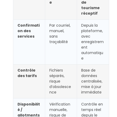
e
de
tourisme
réceptif
Confirmati
Par courriel,
Depuis la
on des
manuel,
plateforme,
services
sans
avec
traçabilité
enregistrem
ent
automatiqu
e
Contrôle
Fichiers
Base de
des tarifs
séparés,
données
risque
centralisée,
d’obsolesce
mise à jour
nce
immédiate
Disponibilit
Vérification
Contrôle en
é /
manuelle,
temps réel
allotments
risque de
depuis le