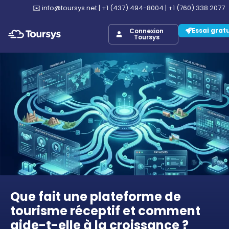
✉️
info@toursys.net
|
+1 (437) 494-8004
|
+1 (760) 338 2077
Essai grat
Connexion
Toursys
Que fait une plateforme de
tourisme réceptif et comment
aide-t-elle à la croissance ?