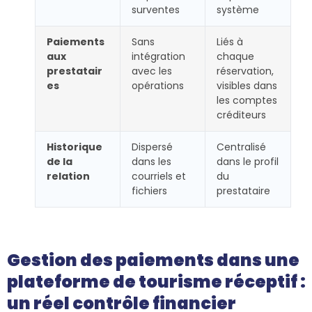
surventes
système
Paiements
Sans
Liés à
aux
intégration
chaque
prestatair
avec les
réservation,
es
opérations
visibles dans
les comptes
créditeurs
Historique
Dispersé
Centralisé
de la
dans les
dans le profil
relation
courriels et
du
fichiers
prestataire
Gestion des paiements dans une
plateforme de tourisme réceptif :
un réel contrôle financier