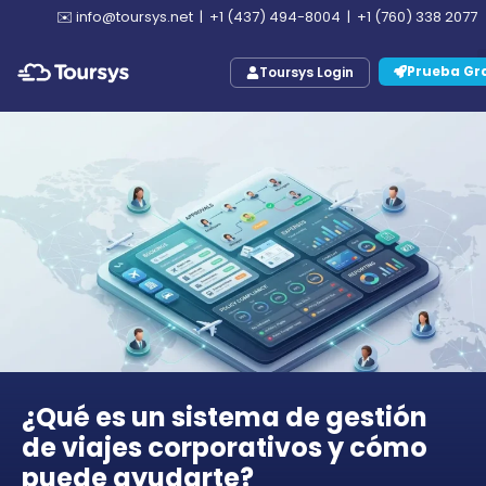
✉️
info@toursys.net
|
+1 (437) 494-8004
|
+1 (760) 338 2077
Prueba Gra
Toursys Login
¿Qué es un sistema de gestión
de viajes corporativos y cómo
puede ayudarte?