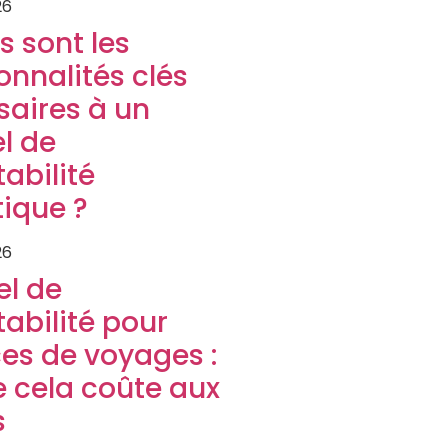
26
s sont les
onnalités clés
saires à un
el de
abilité
tique ?
26
el de
abilité pour
es de voyages :
 cela coûte aux
s