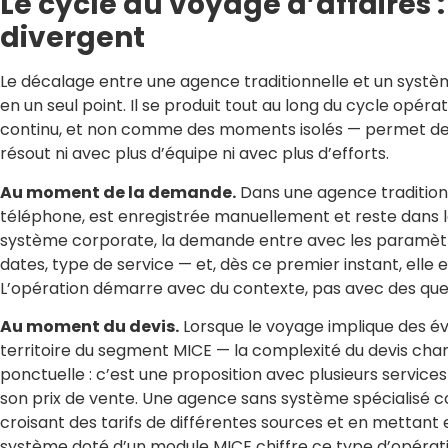
Le cycle du voyage d’affaires 
divergent
Le décalage entre une agence traditionnelle et un systè
en un seul point. Il se produit tout au long du cycle opér
continu, et non comme des moments isolés — permet de
résout ni avec plus d’équipe ni avec plus d’efforts.
Au moment de la demande.
Dans une agence traditionn
téléphone, est enregistrée manuellement et reste dans l
système corporate, la demande entre avec les paramètres
dates, type de service — et, dès ce premier instant, ell
L’opération démarre avec du contexte, pas avec des que
Au moment du devis.
Lorsque le voyage implique des é
territoire du segment MICE — la complexité du devis chan
ponctuelle : c’est une proposition avec plusieurs servic
son prix de vente. Une agence sans système spécialisé co
croisant des tarifs de différentes sources et en metta
système doté d’un module MICE chiffre ce type d’opérati