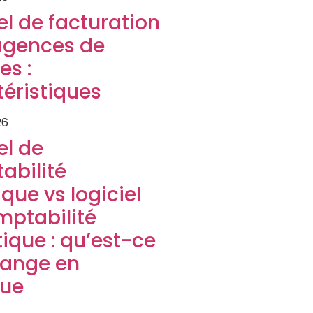
el de facturation
agences de
es :
éristiques
26
el de
abilité
que vs logiciel
mptabilité
tique : qu’est-ce
hange en
que