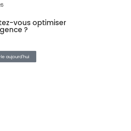
26
URISTIQUE
tez-vous optimiser
agence ?
ervations, clients et fournisseurs
eule plateforme. Essayez-le
le aujourd'hui