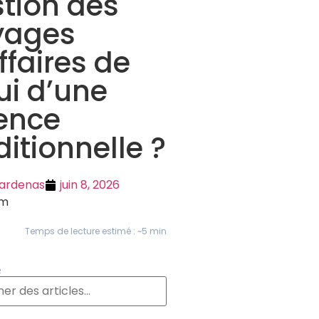
tion des
yages
ffaires de
ui d’une
ence
ditionnelle ?
Cardenas
juin 8, 2026
pm
Temps de lecture estimé : ~5 min
R