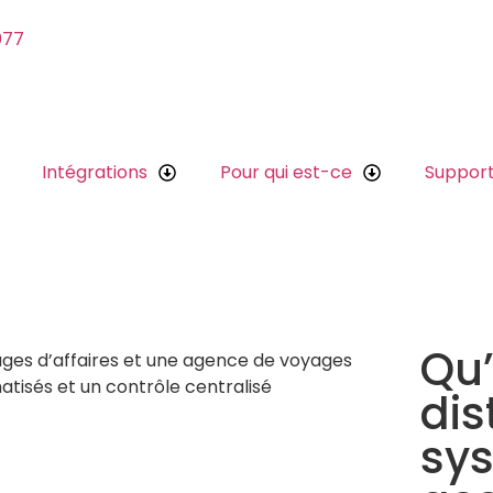
077
Intégrations
Pour qui est-ce
Suppor
Qu’
dis
sy