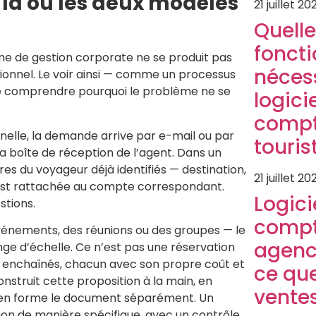
: là où les deux modèles
21 juillet 20
Quelle
foncti
me de gestion corporate ne se produit pas
néces
ationnel. Le voir ainsi — comme un processus
 comprendre pourquoi le problème ne se
logici
compt
elle, la demande arrive par e-mail ou par
touris
a boîte de réception de l’agent. Dans un
 du voyageur déjà identifiés — destination,
21 juillet 20
e est rattachée au compte correspondant.
Logici
stions.
compt
vénements, des réunions ou des groupes — le
agenc
ge d’échelle. Ce n’est pas une réservation
es enchaînés, chacun avec son propre coût et
ce que
nstruit cette proposition à la main, en
vente
nt en forme le document séparément. Un
on de manière spécifique, avec un contrôle