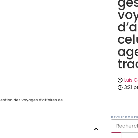
ges
vo
d’a
cel
ag
tra
Luis 
3:21 
estion des voyages d’affaires de
RECHERCHE