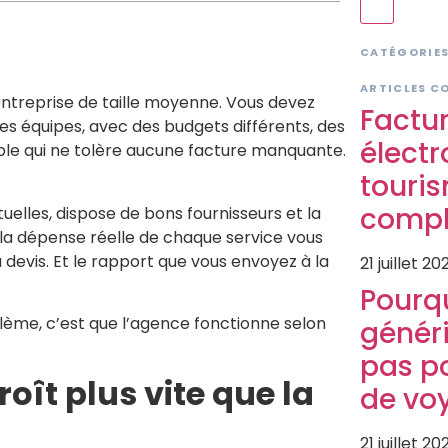
CATÉGORIE
ARTICLES C
ntreprise de taille moyenne. Vous devez
Factu
s équipes, avec des budgets différents, des
électr
ble qui ne tolère aucune facture manquante.
touris
compl
tuelles, dispose de bons fournisseurs et la
er la dépense réelle de chaque service vous
devis. Et le rapport que vous envoyez à la
21 juillet 20
Pourqu
lème, c’est que l’agence fonctionne selon
généri
pas p
oît plus vite que la
de vo
21 juillet 20