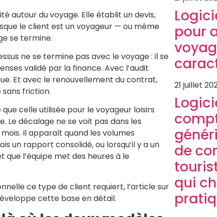
Logici
é autour du voyage. Elle établit un devis,
orsque le client est un voyageur — ou même
pour 
ge se termine.
voyag
ssus ne se termine pas avec le voyage : il se
caract
ses validé par la finance. Avec l’audit
ique. Et avec le renouvellement du contrat,
21 juillet 20
sans friction.
Logici
ue celle utilisée pour le voyageur loisirs
compt
e. Le décalage ne se voit pas dans les
généri
mois. Il apparaît quand les volumes
 un rapport consolidé, ou lorsqu’il y a un
de co
t que l’équipe met des heures à le
touris
qui c
elle ce type de client requiert, l’article sur
prati
éveloppe cette base en détail.