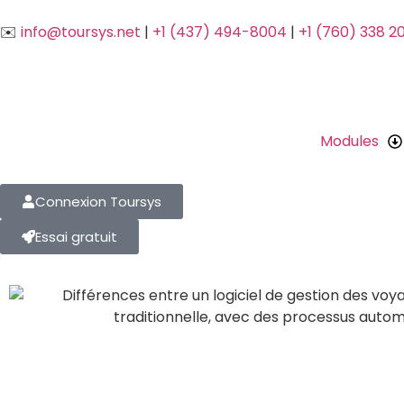
✉️
info@toursys.net
|
+1 (437) 494-8004
|
+1 (760) 338 2
Modules
Connexion Toursys
Essai gratuit