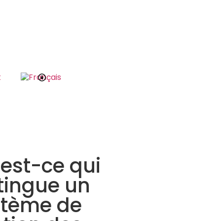
t
est-ce qui
tingue un
stème de