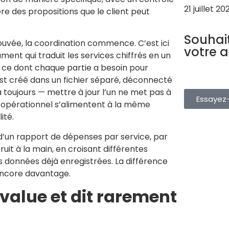
21 juillet 20
re des propositions que le client peut
LOGICIEL TO
Souhai
ouvée, la coordination commence. C’est ici
votre 
ment qui traduit les services chiffrés en un
Gérez vos rés
t ce dont chaque partie a besoin pour
depuis une s
st créé dans un fichier séparé, déconnecté
gratuitement.
 a toujours — mettre à jour l’un ne met pas à
Essayez-
da opérationnel s’alimentent à la même
ité.
d’un rapport de dépenses par service, par
it à la main, en croisant différentes
 données déjà enregistrées. La différence
 encore davantage.
évalue et dit rarement