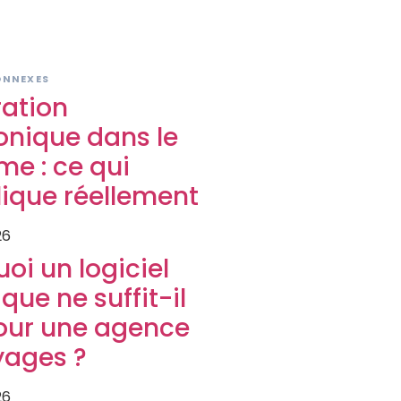
S
ONNEXES
ration
onique dans le
me : ce qui
ique réellement
26
oi un logiciel
que ne suffit-il
our une agence
yages ?
26