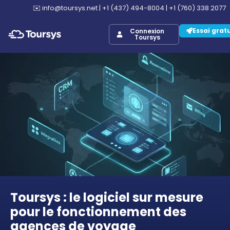
✉️
info@toursys.net
|
+1 (437) 494-8004
|
+1 (760) 338 2077
Essai grat
Connexion
Toursys
Toursys : le logiciel sur mesure
pour le fonctionnement des
agences de voyage