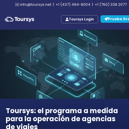
✉️
info@toursys.net
|
+1 (437) 494-8004
|
+1 (760) 338 2077
Prueba Gra
Toursys Login
Toursys: el programa a medida
para la operación de agencias
de viajes