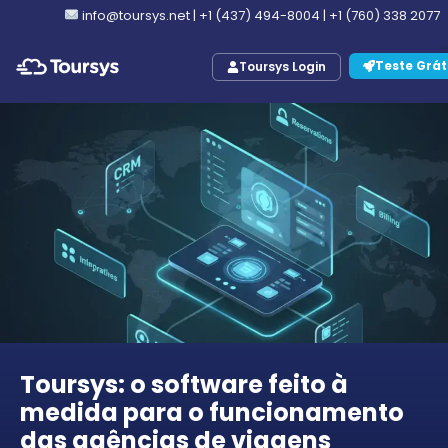
info@toursys.net
|
+1 (437) 494-8004
|
+1 (760) 338 2077
Teste Grát
Toursys Login
Toursys: o software feito à
medida para o funcionamento
das agências de viagens