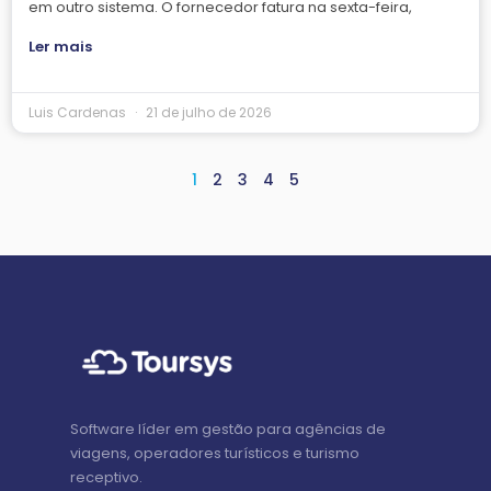
em outro sistema. O fornecedor fatura na sexta-feira,
Ler mais
Luis Cardenas
21 de julho de 2026
1
2
3
4
5
Software líder em gestão para agências de
viagens, operadores turísticos e turismo
receptivo.