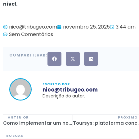
nível.
nico@tribugeo.com
novembro 25, 2025
3:44 am
Sem Comentários
COMPARTILHAR:
ESCRITO POR
nico@tribugeo.com
Descrição do autor.
← ANTERIOR
PRÓXIMO
Como implementar um novo sistema de gestão do turismo sem afetar a experiência dos passageiros
Toursys: plataforma concebid
BUSCAR