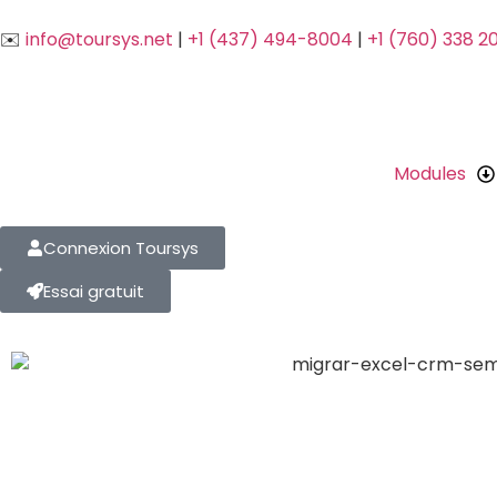
✉️
info@toursys.net
|
+1 (437) 494-8004
|
+1 (760) 338 2
Modules
Connexion Toursys
Essai gratuit