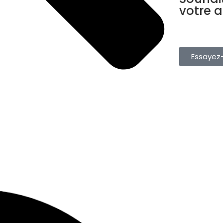
votre 
Gérez vos rés
depuis une s
gratuitement.
Essayez-