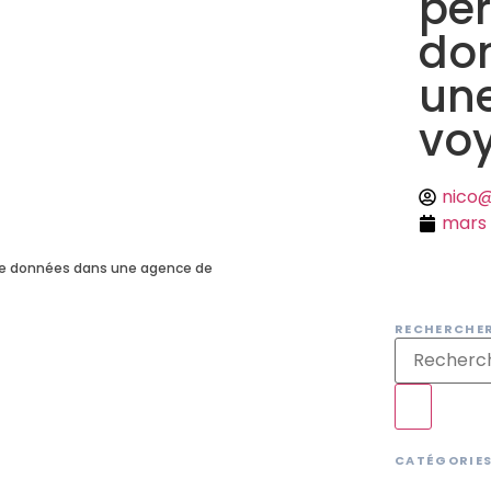
per
do
un
vo
nico
mars 
de données dans une agence de
RECHERCHE
CATÉGORIE