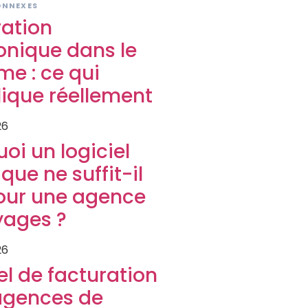
ONNEXES
ration
onique dans le
me : ce qui
ique réellement
26
oi un logiciel
que ne suffit-il
our une agence
yages ?
26
el de facturation
agences de