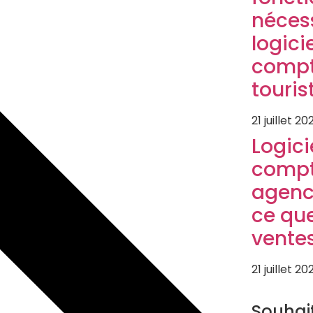
néces
logici
compt
touris
21 juillet 20
Logici
compt
agenc
ce que
vente
21 juillet 20
LOGICIEL TO
Souhai