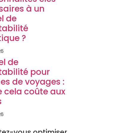
saires à un
el de
abilité
tique ?
26
el de
abilité pour
es de voyages :
 cela coûte aux
s
26
URISTIQUE
tez-vous optimiser