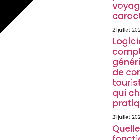
voyag
caract
21 juillet 20
Logici
compt
généri
de co
touris
qui c
prati
21 juillet 20
Quelle
foncti