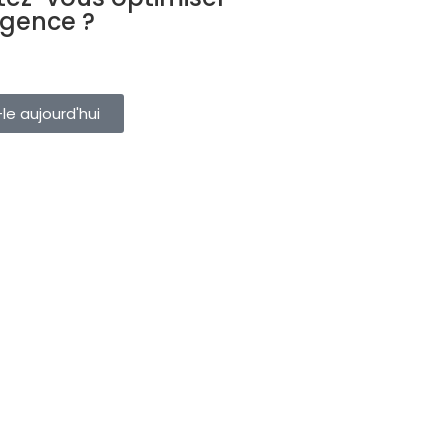
agence ?
ervations, clients et fournisseurs
eule plateforme. Essayez-le
le aujourd'hui