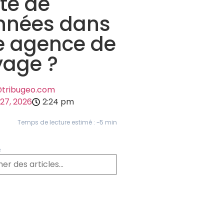
te de
nnées dans
e agence de
yage ?
@tribugeo.com
27, 2026
2:24 pm
Temps de lecture estimé : ~5 min
R
S