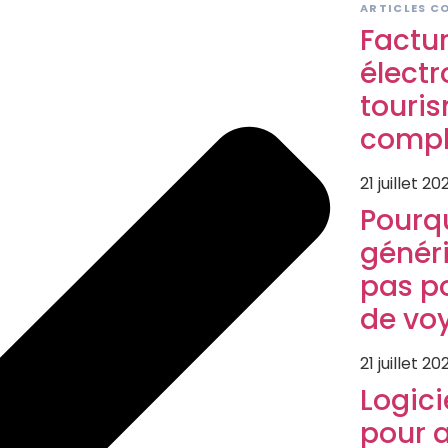
ARTICLES C
Factu
électr
touris
compl
21 juillet 20
Pourqu
généri
pas p
de vo
21 juillet 20
Logici
pour 