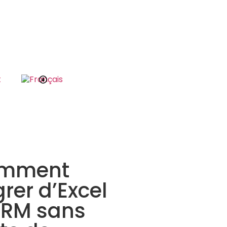
t
mment
rer d’Excel
CRM sans