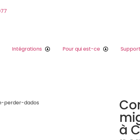
077
Intégrations
Pour qui est-ce
Suppor
Co
mig
à 