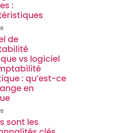
es :
éristiques
26
el de
abilité
que vs logiciel
mptabilité
tique : qu’est-ce
hange en
que
26
s sont les
onnalités clés