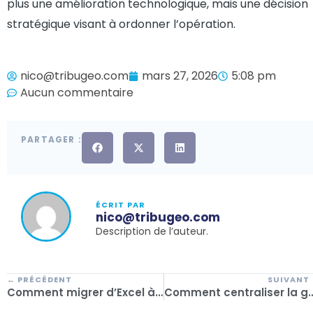
plus une amélioration technologique, mais une décision
stratégique visant à ordonner l’opération.
nico@tribugeo.com
mars 27, 2026
5:08 pm
Aucun commentaire
PARTAGER :
ÉCRIT PAR
nico@tribugeo.com
Description de l’auteur.
← PRÉCÉDENT
SUIVANT
Comment migrer d’Excel à CRM sans perte de données dans une agence de voyage ?
Comment centraliser la gestion de votr