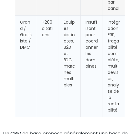
par
canal
Gran
+200
Équip
Insuff
Intégr
d /
citati
es
isant
ation
Gross
ons
distin
pour
ERP,
iste /
ctes,
coord
traça
DMC
B2B
onner
bilité
et
les
com
B2C,
dom
plète,
marc
aines
multi
hés
devis
multi
es,
ples
analy
se de
la
renta
bilité
Un CRM de base propose généralement une base de