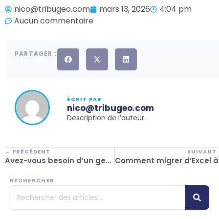
nico@tribugeo.com
mars 13, 2026
4:04 pm
Aucun commentaire
PARTAGER :
ÉCRIT PAR
nico@tribugeo.com
Description de l’auteur.
← PRÉCÉDENT
SUIVANT
Avez-vous besoin d’un gestionnaire de réservations ou Excel suffit-il ?
Comment mi
RECHERCHER