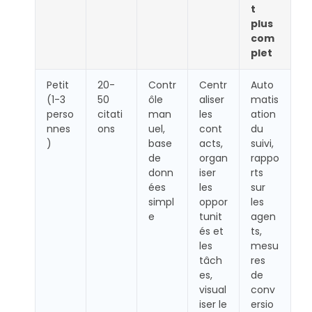
t
plus
com
plet
Petit
20-
Contr
Centr
Auto
(1-3
50
ôle
aliser
matis
perso
citati
man
les
ation
nnes
ons
uel,
cont
du
)
base
acts,
suivi,
de
organ
rappo
donn
iser
rts
ées
les
sur
simpl
oppor
les
e
tunit
agen
és et
ts,
les
mesu
tâch
res
es,
de
visual
conv
iser le
ersio