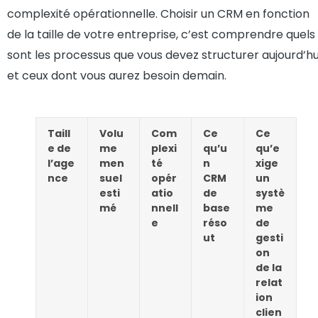
complexité opérationnelle. Choisir un CRM en fonction
de la taille de votre entreprise, c’est comprendre quels
sont les processus que vous devez structurer aujourd’hu
et ceux dont vous aurez besoin demain.
Taill
Volu
Com
Ce
Ce
e de
me
plexi
qu’u
qu’e
l’age
men
té
n
xige
nce
suel
opér
CRM
un
esti
atio
de
systè
mé
nnell
base
me
e
réso
de
ut
gesti
on
de la
relat
ion
clien