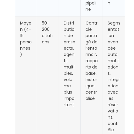
pipeli
n
ne
Moye
50-
Distri
Contr
Segm
n (4-
200
butio
ôle
entat
15
citati
n de
parta
ion
perso
ons
prosp
gé de
avan
nnes
ects,
l’ento
cée,
)
agen
nnoir,
auto
ts
rappo
matis
multi
rts de
ation
ples,
base,
s,
volu
histor
intégr
me
ique
ation
plus
centr
avec
impo
alisé
les
rtant
réser
vatio
ns,
contr
ôle