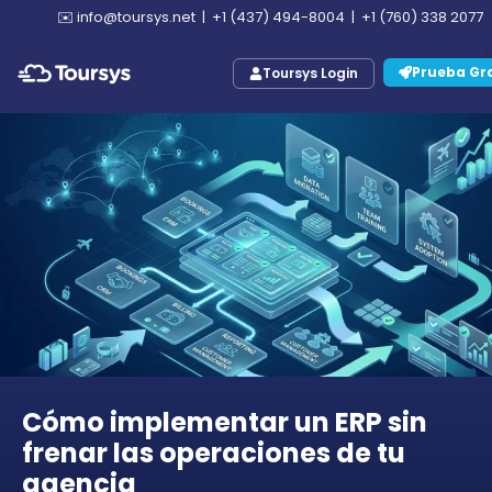
✉️
info@toursys.net
|
+1 (437) 494-8004
|
+1 (760) 338 2077
Prueba Gra
Toursys Login
Cómo implementar un ERP sin
frenar las operaciones de tu
agencia