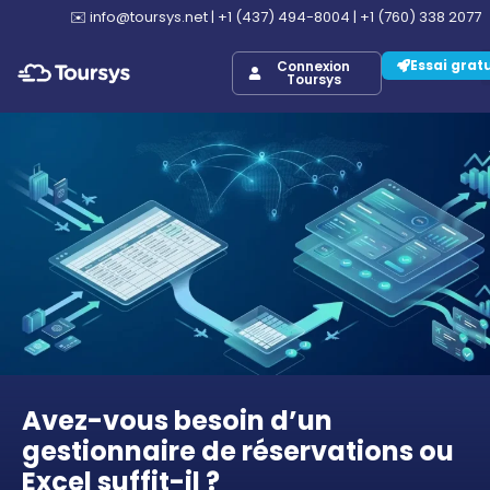
✉️
info@toursys.net
|
+1 (437) 494-8004
|
+1 (760) 338 2077
Essai grat
Connexion
Toursys
Avez-vous besoin d’un
gestionnaire de réservations ou
Excel suffit-il ?