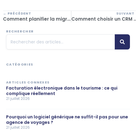
← PRÉCÉDENT
SUIVANT
Comment planifier la migration du logiciel de réservation dans votre entreprise sans ralentir le service ?
Comment choisir un CRM pour les agences de voyage en fonction de la taille
RECHERCHER
CATÉGORIES
ARTICLES CONNEXES
Facturation électronique dans le tourisme : ce qui
complique réellement
21 juillet 2026
Pourquoi un logiciel générique ne suffit-il pas pour une
agence de voyages ?
21 juillet 2026