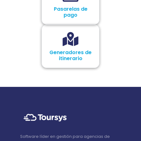
Pasarelas de
pago
Generadores de
itinerario
Software líder en gestión para agencias de