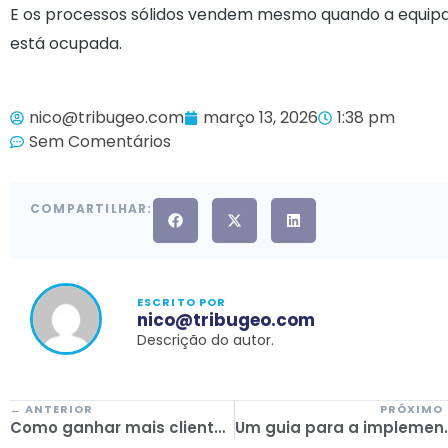
E os processos sólidos vendem mesmo quando a equip
está ocupada.
nico@tribugeo.com
março 13, 2026
1:38 pm
Sem Comentários
COMPARTILHAR:
ESCRITO POR
nico@tribugeo.com
Descrição do autor.
← ANTERIOR
PRÓXIMO
Como ganhar mais clientes através da automatização das reservas online
Um guia para a implementação de um sistema de r