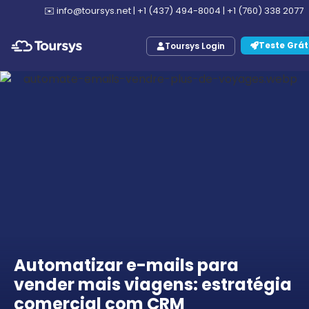
✉️
info@toursys.net
|
+1 (437) 494-8004
|
+1 (760) 338 2077
Teste Grát
Toursys Login
Automatizar e-mails para
vender mais viagens: estratégia
comercial com CRM