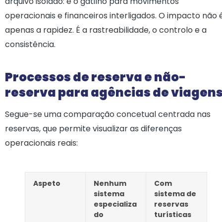
arquivo isolado: é o gatilho para movimentos
operacionais e financeiros interligados. O impacto não 
apenas a rapidez. É a rastreabilidade, o controlo e a
consistência.
Processos de reserva e não-
reserva para agências de viagen
Segue-se uma comparação concetual centrada nas
reservas, que permite visualizar as diferenças
operacionais reais:
Aspeto
Nenhum
Com
sistema
sistema de
especializa
reservas
do
turísticas