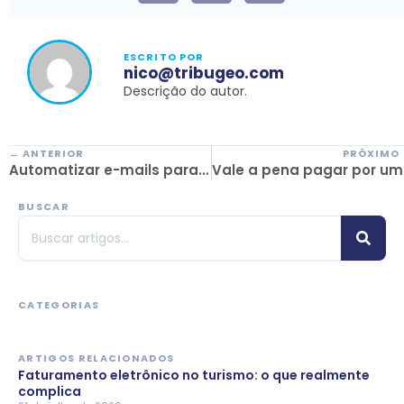
ESCRITO POR
nico@tribugeo.com
Descrição do autor.
← ANTERIOR
PRÓXIMO
Automatizar e-mails para vender mais viagens: estratégia comercial com CRM
Vale a pena paga
BUSCAR
CATEGORIAS
ARTIGOS RELACIONADOS
Faturamento eletrônico no turismo: o que realmente
complica