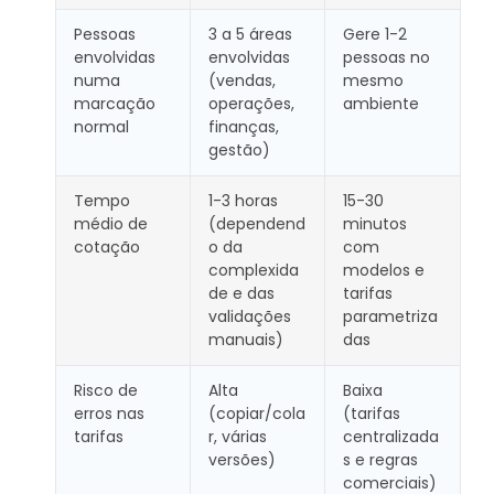
Pessoas
3 a 5 áreas
Gere 1-2
envolvidas
envolvidas
pessoas no
numa
(vendas,
mesmo
marcação
operações,
ambiente
normal
finanças,
gestão)
Tempo
1-3 horas
15-30
médio de
(dependend
minutos
cotação
o da
com
complexida
modelos e
de e das
tarifas
validações
parametriza
manuais)
das
Risco de
Alta
Baixa
erros nas
(copiar/cola
(tarifas
tarifas
r, várias
centralizada
versões)
s e regras
comerciais)