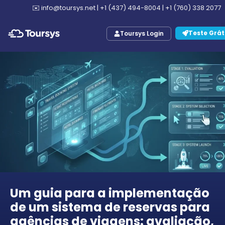
✉️
info@toursys.net
|
+1 (437) 494-8004
|
+1 (760) 338 2077
Teste Grát
Toursys Login
Um guia para a implementação
de um sistema de reservas para
agências de viagens: avaliação,