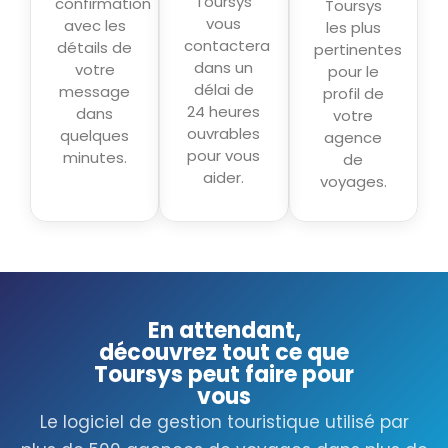
Toursys
confirmation
Toursys
vous
avec les
les plus
contactera
détails de
pertinentes
dans un
votre
pour le
délai de
message
profil de
24 heures
dans
votre
ouvrables
quelques
agence
pour vous
minutes.
de
aider.
voyages.
En attendant,
découvrez tout ce que
Toursys peut faire pour
vous
Le logiciel de gestion touristique utilisé par