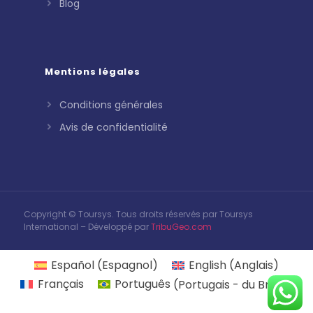
Blog
Mentions légales
Conditions générales
Avis de confidentialité
Copyright © Toursys. Tous droits réservés par Toursys
International – Développé par
TribuGeo.com
Español
(
Espagnol
)
English
(
Anglais
)
Français
Português
(
Portugais - du Brésil
)