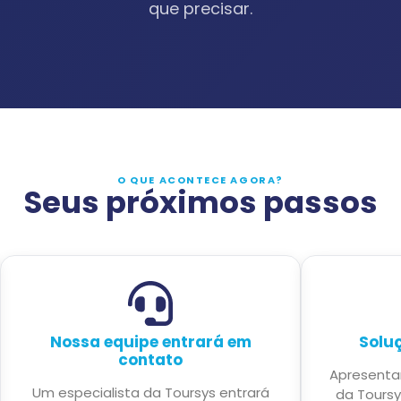
que precisar.
O QUE ACONTECE AGORA?
Seus próximos passos
Nossa equipe entrará em
Solu
contato
Apresenta
Um especialista da Toursys entrará
da Toursy