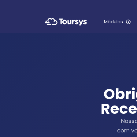
Módulos
Obri
Rec
Nossa
com v