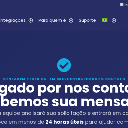
i
Integrações
Para quem é
Suporte
MENSAGEM RECEBIDA · EM BREVE ENTRAREMOS EM CONTATO
gado por nos cont
ebemos sua mens
 equipe analisará sua solicitação e entrará em c
ocê em menos de
24 horas úteis
para ajudar com