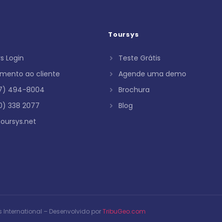
Toursys
s Login
Teste Grátis
mento ao cliente
Agende uma demo
37) 494-8004
Brochura
0) 338 2077
Blog
oursys.net
s International – Desenvolvido por
TribuGeo.com