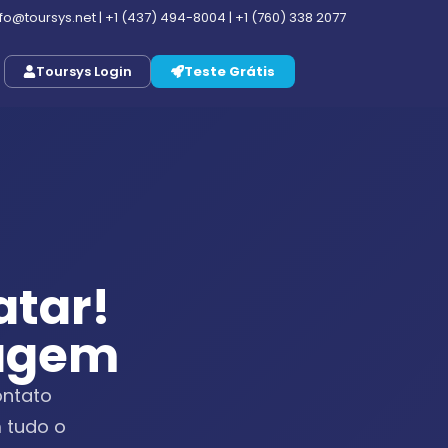
nfo@toursys.net
|
+1 (437) 494-8004
|
+1 (760) 338 2077
Toursys Login
Teste Grátis
atar!
agem
ontato
 tudo o