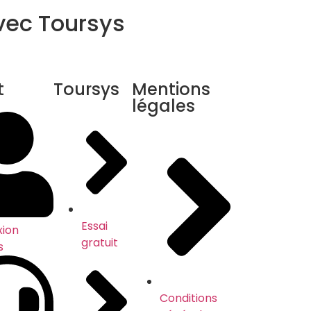
avec Toursys
es dans plus de 30 pays.
t
Toursys
Mentions
légales
Essai
ion
gratuit
s
Conditions