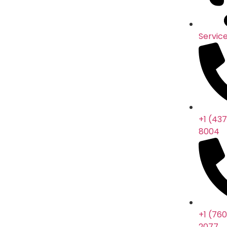
Service
+1 (43
8004
+1 (760
2077