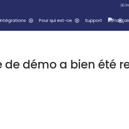
✉️
i
Intégrations
Pour qui est-ce
Support
 de démo a bien été r
équipe examinera votre demande et vous contact
oins de
24 heures ouvrables
pour coordonner u
tration personnalisée de Toursys.