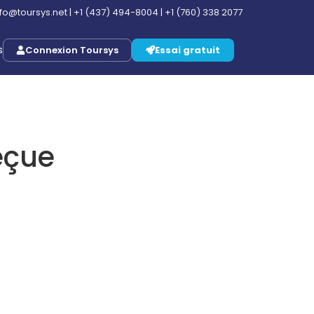
nfo@toursys.net
|
+1 (437) 494-8004
|
+1 (760) 338 2077
Connexion Toursys
Essai gratuit
eçue
era
ne