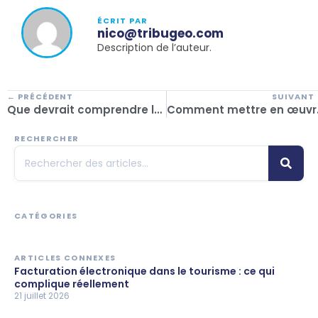
ÉCRIT PAR
nico@tribugeo.com
Description de l’auteur.
← PRÉCÉDENT
SUIVANT
Que devrait comprendre le logiciel de back-office des agences de voyage en 2025 ?
Comment mettre en œuvre 
RECHERCHER
CATÉGORIES
ARTICLES CONNEXES
Facturation électronique dans le tourisme : ce qui
complique réellement
21 juillet 2026