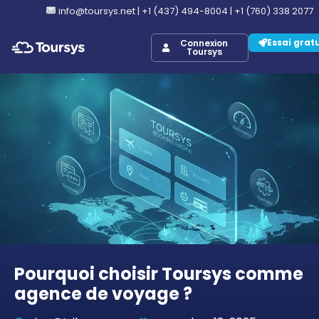
info@toursys.net
|
+1 (437) 494-8004
|
+1 (760) 338 2077
Essai grat
Connexion
Toursys
Pourquoi choisir Toursys comme
agence de voyage ?