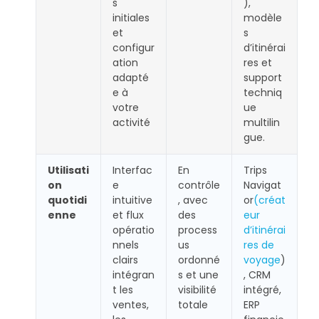
s
),
initiales
modèle
et
s
configur
d’itinérai
ation
res et
adapté
support
e à
techniq
votre
ue
activité
multilin
gue.
Utilisati
Interfac
En
Trips
on
e
contrôle
Navigat
quotidi
intuitive
, avec
or
(créat
enne
et flux
des
eur
opératio
process
d’itinérai
nnels
us
res de
clairs
ordonné
voyage
)
intégran
s et une
, CRM
t les
visibilité
intégré,
ventes,
totale
ERP