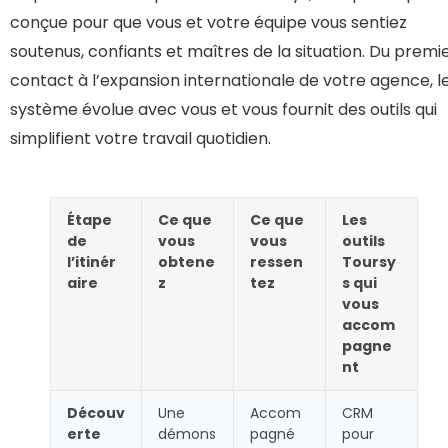
conçue pour que vous et votre équipe vous sentiez
soutenus, confiants et maîtres de la situation. Du premi
contact à l’expansion internationale de votre agence, l
système évolue avec vous et vous fournit des outils qui
simplifient votre travail quotidien.
Étape
Ce que
Ce que
Les
de
vous
vous
outils
l’itinér
obtene
ressen
Toursy
aire
z
tez
s qui
vous
accom
pagne
nt
Découv
Une
Accom
CRM
erte
démons
pagné
pour