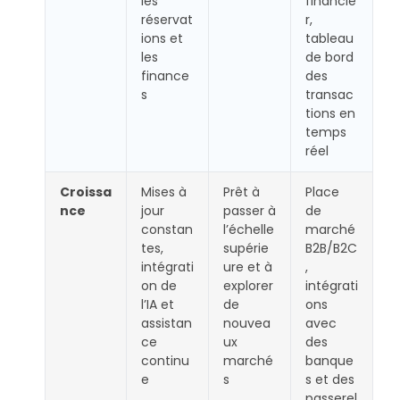
les
financie
réservat
r,
ions et
tableau
les
de bord
finance
des
s
transac
tions en
temps
réel
Croissa
Mises à
Prêt à
Place
nce
jour
passer à
de
constan
l’échelle
marché
tes,
supérie
B2B/B2C
intégrati
ure et à
,
on de
explorer
intégrati
l’IA et
de
ons
assistan
nouvea
avec
ce
ux
des
continu
marché
banque
e
s
s et des
passerel