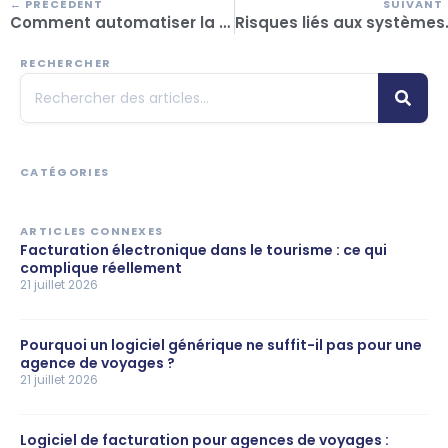
← PRÉCÉDENT
SUIVANT
Comment automatiser la comptabilité de votre agence sans être comptable ?
Risques liés aux systèmes isolés
RECHERCHER
CATÉGORIES
ARTICLES CONNEXES
Facturation électronique dans le tourisme : ce qui
complique réellement
21 juillet 2026
Pourquoi un logiciel générique ne suffit-il pas pour une
agence de voyages ?
21 juillet 2026
Logiciel de facturation pour agences de voyages :