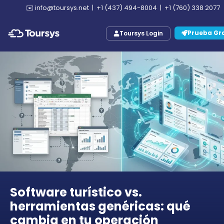
✉️
info@toursys.net
|
+1 (437) 494-8004
|
+1 (760) 338 2077
Prueba Gra
Toursys Login
Software turístico vs.
herramientas genéricas: qué
cambia en tu operación