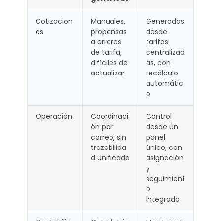
Cotizacion
Manuales,
Generadas
es
propensas
desde
a errores
tarifas
de tarifa,
centralizad
difíciles de
as, con
actualizar
recálculo
automátic
o
Operación
Coordinaci
Control
ón por
desde un
correo, sin
panel
trazabilida
único, con
d unificada
asignación
y
seguimient
o
integrado