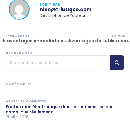
ÉCRIT PAR
nico@tribugeo.com
Description de l’auteur.
← PRÉCÉDENT
SUIVANT
5 avantages immédiats de l’utilisation d’un logiciel de gestion dans une agence de voyages
Avantages de l’utilisation d’un logiciel 
RECHERCHER
CATÉGORIES
ARTICLES CONNEXES
Facturation électronique dans le tourisme : ce qui
complique réellement
21 juillet 2026