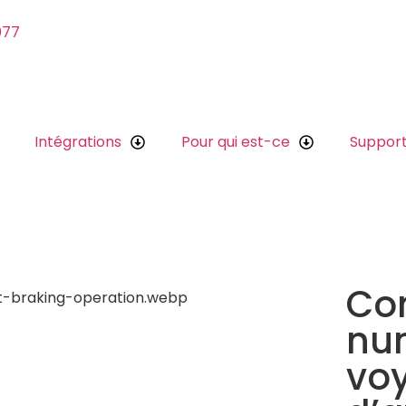
077
Intégrations
Pour qui est-ce
Suppor
Co
num
vo