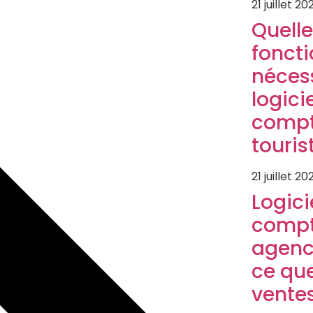
21 juillet 20
Quelle
foncti
néces
logici
compt
touris
21 juillet 20
Logici
compt
agenc
ce que
vente