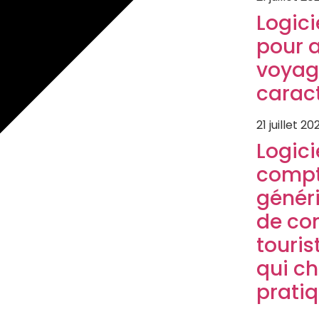
Logici
pour 
voyag
caract
21 juillet 20
Logici
compt
généri
de co
touris
qui c
prati