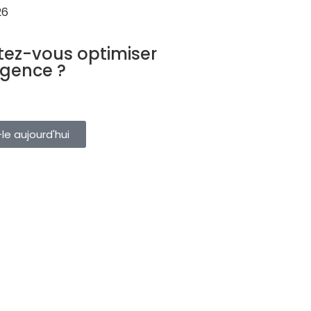
26
URISTIQUE
tez-vous optimiser
agence ?
ervations, clients et fournisseurs
eule plateforme. Essayez-le
le aujourd'hui