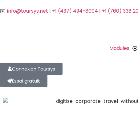
✉️
info@toursys.net
|
+1 (437) 494-8004
|
+1 (760) 338 2
Modules
Connexion Toursys
Essai gratuit