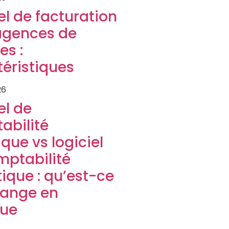
el de facturation
agences de
es :
éristiques
26
el de
abilité
que vs logiciel
mptabilité
tique : qu’est-ce
hange en
que