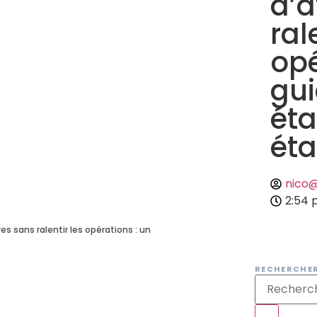
d’a
ral
opé
gui
éta
ét
nico
2:54
 sans ralentir les opérations : un
RECHERCHE