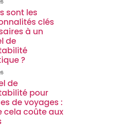
26
s sont les
onnalités clés
saires à un
el de
abilité
tique ?
26
el de
abilité pour
es de voyages :
 cela coûte aux
s