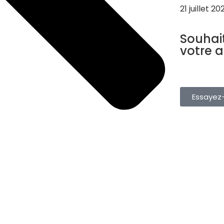
21 juillet 20
LOGICIEL TO
Souhai
votre 
Gérez vos rés
depuis une s
gratuitement.
Essayez-