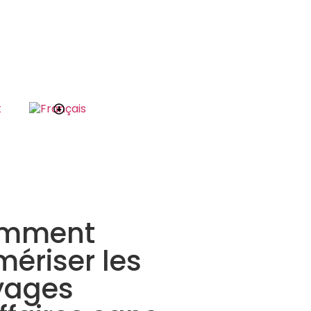
t
mment
ériser les
yages