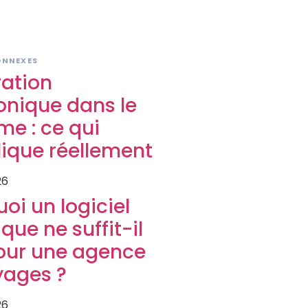
S
ONNEXES
ration
onique dans le
me : ce qui
ique réellement
26
oi un logiciel
que ne suffit-il
our une agence
yages ?
26