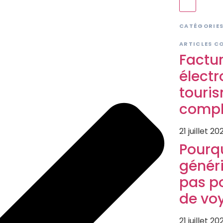
CATÉGORIE
ARTICLES C
Factu
électr
touris
compl
21 juillet 20
Pourqu
généri
pas p
de vo
21 juillet 20