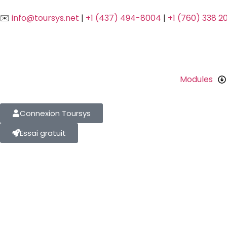
✉️
info@toursys.net
|
+1 (437) 494-8004
|
+1 (760) 338 2
Modules
Connexion Toursys
Essai gratuit