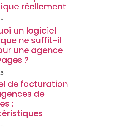
ique réellement
26
oi un logiciel
que ne suffit-il
our une agence
yages ?
26
el de facturation
agences de
es :
éristiques
26