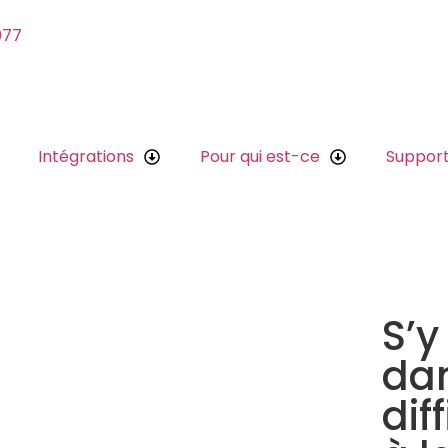
077
Intégrations
Pour qui est-ce
Suppor
S’y
dan
dif