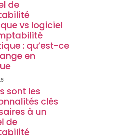
el de
abilité
que vs logiciel
mptabilité
tique : qu’est-ce
hange en
que
26
s sont les
onnalités clés
saires à un
el de
abilité