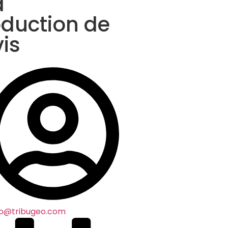
a
duction de
is
co@tribugeo.com