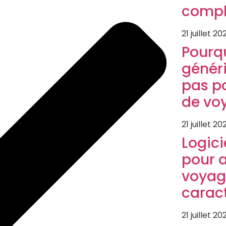
compl
21 juillet 20
Pourqu
généri
pas p
de vo
21 juillet 20
Logici
pour 
voyag
caract
21 juillet 20