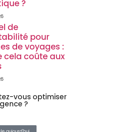
tique ?
26
el de
abilité pour
es de voyages :
 cela coûte aux
s
26
URISTIQUE
tez-vous optimiser
agence ?
ervations, clients et fournisseurs
eule plateforme. Essayez-le
le aujourd'hui