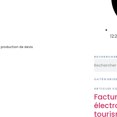
12:
la production de devis
RECHERCHE
CATÉGORIE
ARTICLES C
Factu
électr
touris