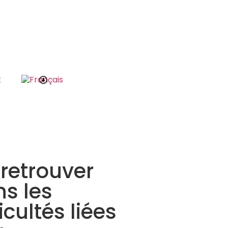
t
 retrouver
s les
ficultés liées