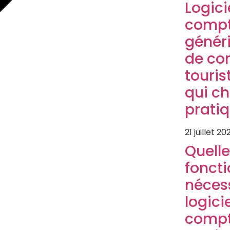
Logici
compt
généri
de co
touris
qui c
prati
21 juillet 20
Quelle
foncti
néces
logici
compt