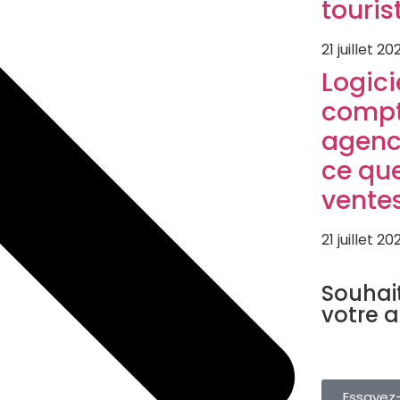
touris
21 juillet 20
Logici
compt
agenc
ce que
vente
21 juillet 20
LOGICIEL TO
Souhai
votre 
Gérez vos rés
depuis une s
gratuitement.
Essayez-