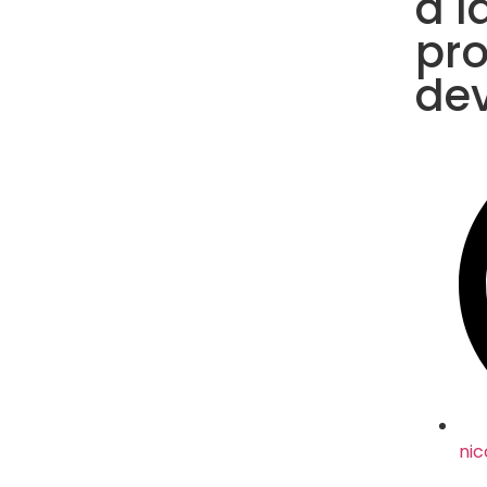
à l
pro
dev
ni